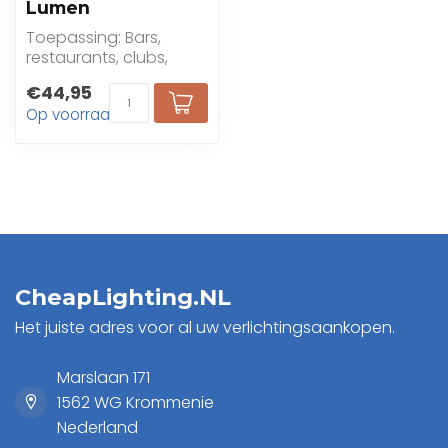
Lumen
Toepassing: Bars,
restaurants, clubs,
hotels, stadia,
€44,95
historische en
Op voorraad
moderne geb...
CheapLighting.NL
Het juiste adres voor al uw verlichtingsaankopen.
Marslaan 171
1562 WG Krommenie
Nederland