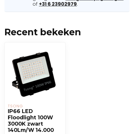
of
+31 6 23902979
.
Recent bekeken
TSONG
IP66 LED
Floodlight 100W
3000K zwart
140Lm/W 14.000