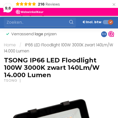
×
216
Reviews
0
9,6
MENU
€
Incl. btw
Verrassend
lage
prijzen
Gunstig
9.6
Home
/
IP66 LED Floodlight 100W 3000K zwart 140Lm/W
14.000 Lumen
TSONG IP66 LED Floodlight
100W 3000K zwart 140Lm/W
14.000 Lumen
TSONG