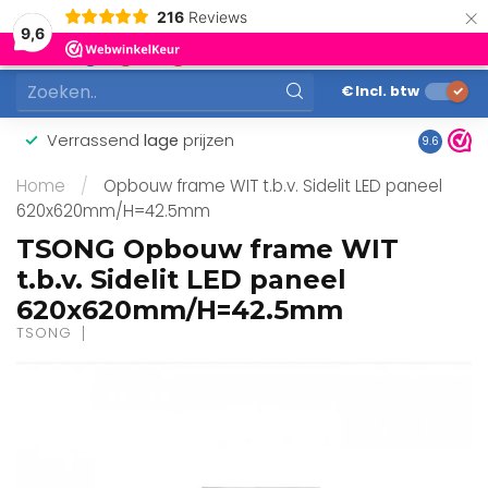
×
216
Reviews
0
9,6
MENU
€
Incl. btw
Verrassend
lage
prijzen
Gunstig
9.6
Home
/
Opbouw frame WIT t.b.v. Sidelit LED paneel
620x620mm/H=42.5mm
TSONG Opbouw frame WIT
t.b.v. Sidelit LED paneel
620x620mm/H=42.5mm
TSONG