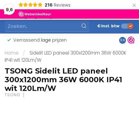
×
216
Reviews
0
9,6
MENU
€
Incl. btw
Verrassend
lage
prijzen
Gunstig
9.6
Home
/
Sidelit LED paneel 300x1200mm 36W 6000K
IP41 wit 120Lm/W
TSONG Sidelit LED paneel
300x1200mm 36W 6000K IP41
wit 120Lm/W
TSONG