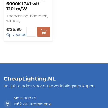
6000K IP41 wit
120Lm/W
Toepassing: Kantoren,
winkels,
gezondheidszorg,
€25,95
onderwijs
Op voorraad
CheapLighting.NL
Het juiste adres voor al uw verlichtingsaankopen.
Marslaan 171
1562 WG Krommenie