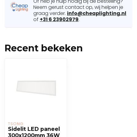
Of heb je hulp nodig bij de bestelling?
Neem gerust contact op, wij helpen je
graag verder.
info@cheaplighting.nl
of
+31 6 23902979
.
Recent bekeken
TSONG
Sidelit LED paneel
300x1200mm 36W