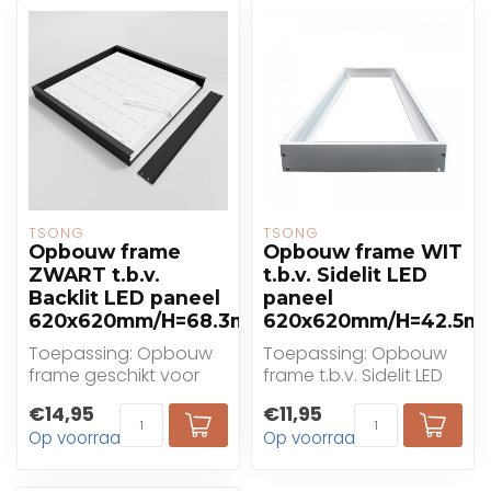
TSONG
TSONG
Opbouw frame
Opbouw frame WIT
ZWART t.b.v.
t.b.v. Sidelit LED
Backlit LED paneel
paneel
620x620mm/H=68.3mm
620x620mm/H=42.5
Toepassing: Opbouw
Toepassing: Opbouw
frame geschikt voor
frame t.b.v. Sidelit LED
Backlit LED panelen
panelen met een
€14,95
€11,95
t.b.v. 620x620mm
grotere modulemaat
Op voorraad
Op voorraad
6...