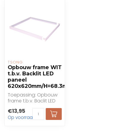
TSONG
Opbouw frame WIT
t.b.v. Backlit LED
paneel
620x620mm/H=68.3mm
Toepassing: Opbouw
frame t.b.v. Baclit LED
panelen met een
€13,95
grotere modulemaat
Op voorraad
62...