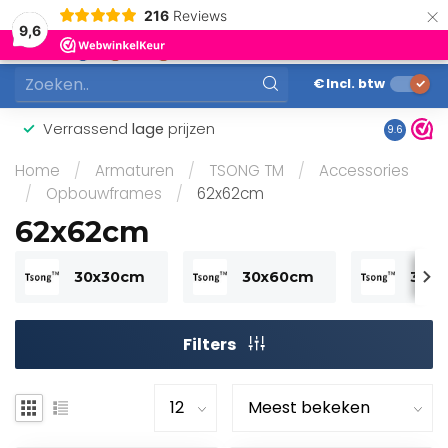
×
216
Reviews
0
9,6
MENU
€
Incl. btw
Verrassend
lage
prijzen
Gunstig
9.6
Home
/
Armaturen
/
TSONG TM
/
Accessories
/
Opbouwframes
/
62x62cm
62x62cm
30x30cm
30x60cm
30x
Filters