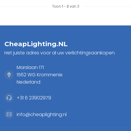
Toon
1
-
3
van 3
CheapLighting.NL
Het juiste adres voor al uw verlichtingsaankopen.
Marslaan 171
1562 WG Krommenie
Nederland
+31 6 23902979
info@cheaplighting.nl